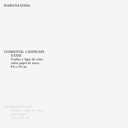
MARIANA SISSIA
2016
MENTAL LANDSCAPE
XXXIII
Grafito y lápiz de color
sobre papel de arroz.
64 x 50 cm
2021
MANDALA 23
Grafito y lápiz de color
sobre papel.
42 x 29,7 cm