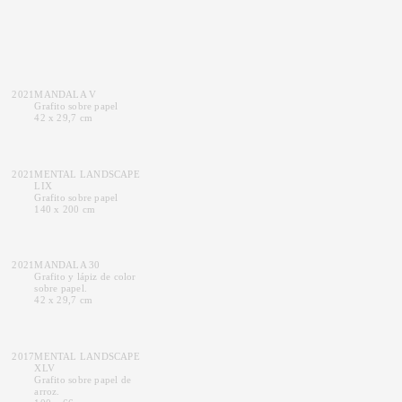
2021
MANDALA V
Grafito sobre papel
42 x 29,7 cm
2021
MENTAL LANDSCAPE
LIX
Grafito sobre papel
140 x 200 cm
2021
MANDALA 30
Grafito y lápiz de color
sobre papel.
42 x 29,7 cm
2017
MENTAL LANDSCAPE
XLV
Grafito sobre papel de
arroz.