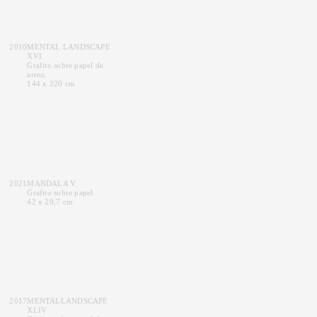
2010
MENTAL LANDSCAPE
XVI
Grafito sobre papel de
arroz.
144 x 220 cm
2021
MANDALA V
Grafito sobre papel
42 x 29,7 cm
2017
MENTALLANDSCAPE
XLIV