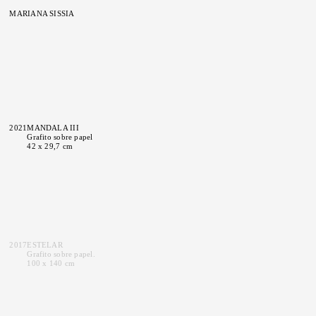
MARIANA SISSIA
2021
MANDALA III
Grafito sobre papel
42 x 29,7 cm
2017
ESTELAR
Grafito sobre papel.
100 x 140 cm