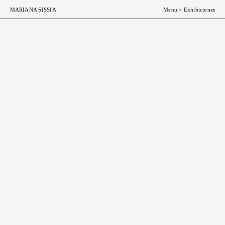
ESP
ENG
MARIANA SISSIA
Menu
>
Exhibiciones