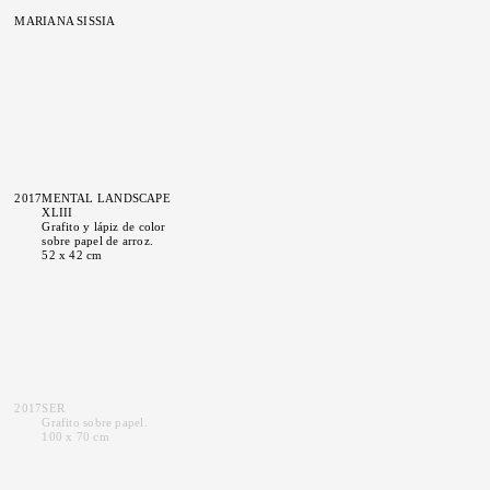
MARIANA SISSIA
2017
MENTAL LANDSCAPE
XLIII
Grafito y lápiz de color
sobre papel de arroz.
52 x 42 cm
2017
SER
Grafito sobre papel.
100 x 70 cm