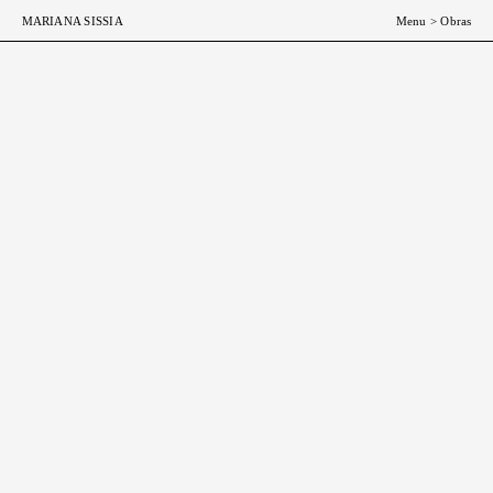
ESP
ENG
MARIANA SISSIA
Menu
>
Obras