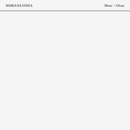
ESP
ENG
MARIANA SISSIA
Menu
>
Obras