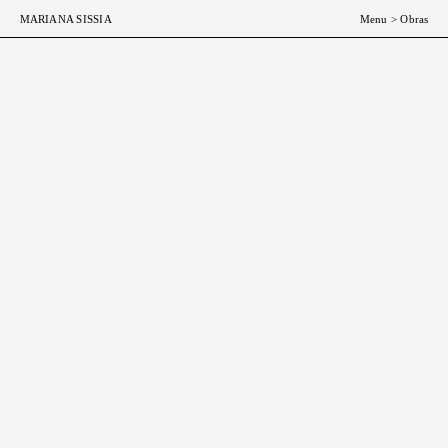
ESP
ENG
MARIANA SISSIA
Menu
>
Obras