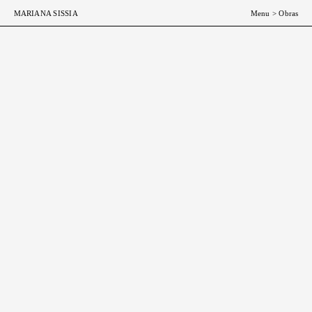
ESP
ENG
MARIANA SISSIA
Menu
>
Obras