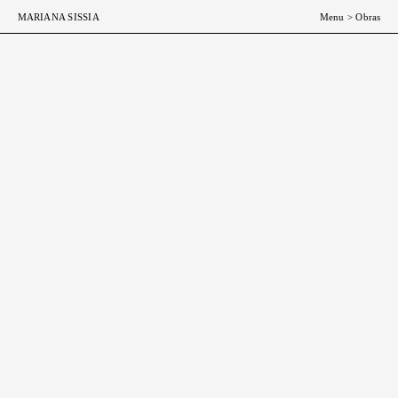
ESP
ENG
MARIANA SISSIA
Menu
>
Obras