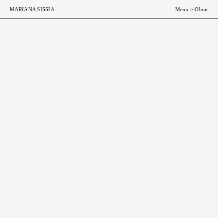
ESP
ENG
MARIANA SISSIA
Menu
>
Obras