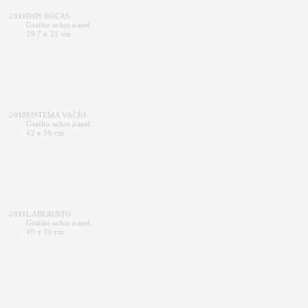
2011
DOS ROCAS
Grafito sobre papel.
29.7 x 21 cm
2010
SISTEMA VACÍO
Grafito sobre papel.
42 x 56 cm
2011
LABERINTO
Grafito sobre papel.
40 x 30 cm