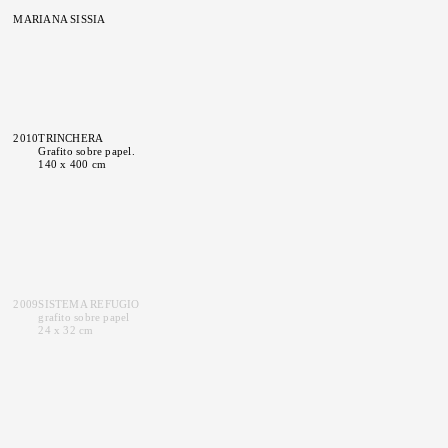
MARIANA SISSIA
2010
TRINCHERA
Grafito sobre papel.
140 x 400 cm
2009
SISTEMA REFUGIO
grafito sobre papel
24 x 32 cm