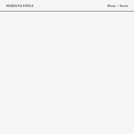
ESP
ENG
MARIANA SISSIA
Menu
>
Series