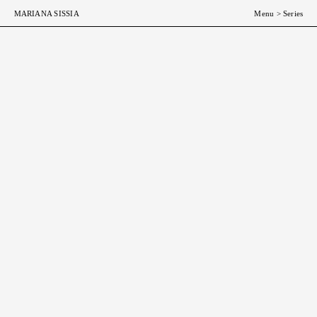
ESP
ENG
MARIANA SISSIA
Menu
>
Series