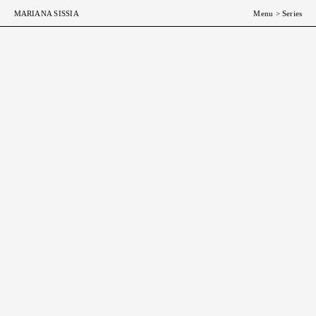
ESP
ENG
MARIANA SISSIA
Menu
>
Series