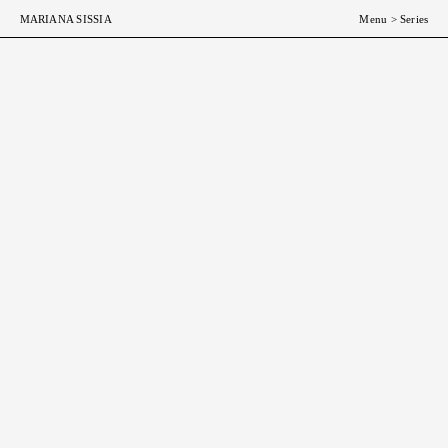
ESP
ENG
MARIANA SISSIA
Menu
>
Series