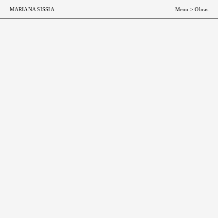
ESP
ENG
MARIANA SISSIA
Menu
>
Obras