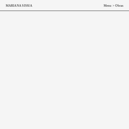
ESP
ENG
MARIANA SISSIA
Menu
>
Obras