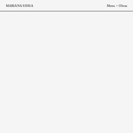
ESP
ENG
MARIANA SISSIA
Menu
>
Obras