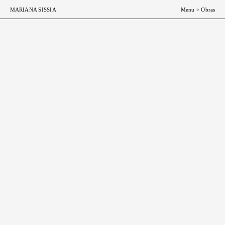
ESP
ENG
MARIANA SISSIA
Menu
>
Obras