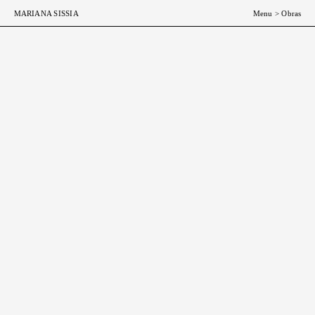
ESP
ENG
MARIANA SISSIA
Menu
>
Obras