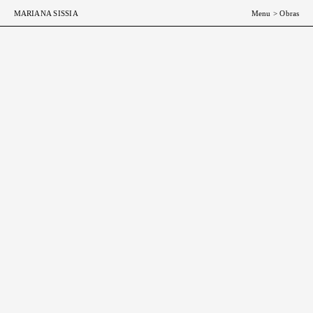
ESP
ENG
MARIANA SISSIA
Menu
>
Obras