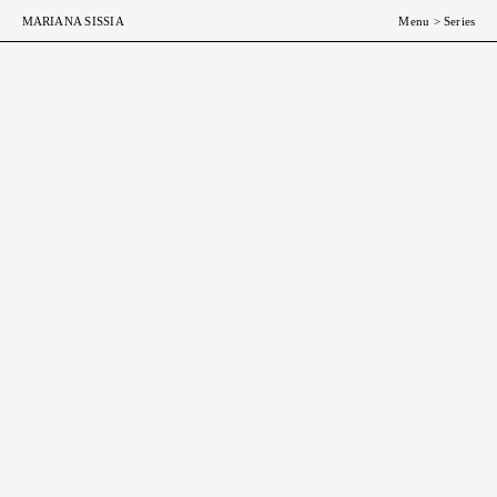
ESP
ENG
MARIANA SISSIA
Menu
>
Series