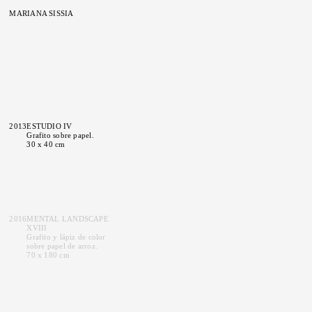
MARIANA SISSIA
2013
ESTUDIO IV
Grafito sobre papel.
30 x 40 cm
2016
MENTAL LANDSCAPE
XVIII
Grafito y lápiz de color
sobre papel de arroz.
70 x 180 cm