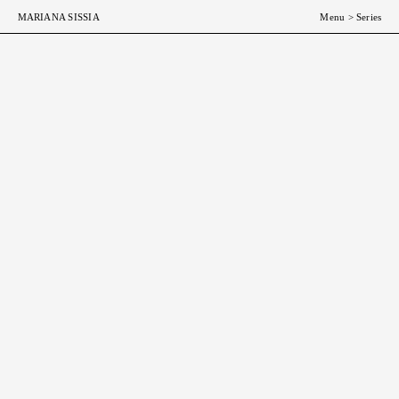
ESP
ENG
MARIANA SISSIA
Menu
>
Series